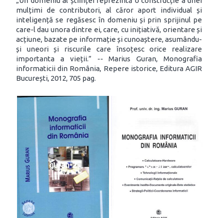
„Un domeniu al științei reprezintă o construcție a unei
mulțimi de contributori, al căror aport individual și
inteligență se regăsesc în domeniu și prin sprijinul pe
care-l dau unora dintre ei, care, cu inițiativă, orientare și
acțiune, bazate pe informație și cunoaștere, asumându-
și uneori și riscurile care însoțesc orice realizare
importanta a vieții.” -- Marius Guran, Monografia
informaticii din România, Repere istorice, Editura AGIR
București, 2012, 705 pag.
guran-2
guran-3