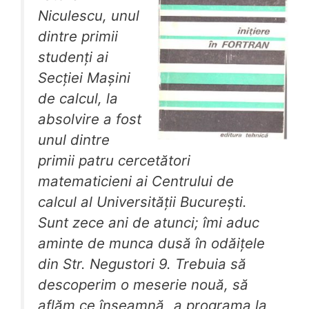
Niculescu, unul
dintre primii
studenți ai
Secției Mașini
de calcul, la
absolvire a fost
unul dintre
primii patru cercetători
matematicieni ai Centrului de
calcul al Universității București.
Sunt zece ani de atunci; îmi aduc
aminte de munca dusă în odăițele
din Str. Negustori 9. Trebuia să
descoperim o meserie nouă, să
aflăm ce înseamnă „a programa la