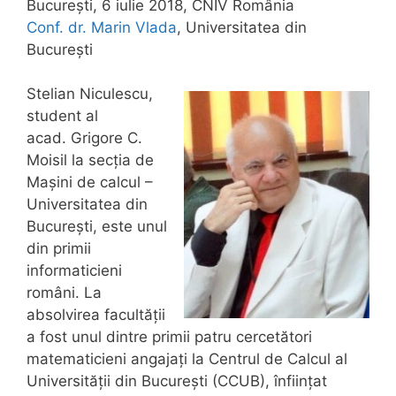
București, 6 iulie 2018, CNIV România
Conf. dr. Marin Vlada
, Universitatea din
București
Stelian Niculescu,
student al
acad. Grigore C.
Moisil la secția de
Mașini de calcul –
Universitatea din
București, este unul
din primii
informaticieni
români. La
absolvirea facultății
a fost unul dintre primii patru cercetători
matematicieni angajați la Centrul de Calcul al
Universității din București (CCUB), înființat