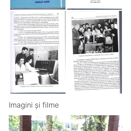
guran-4
guran-5
Imagini și filme