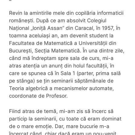
Revin la amintirile mele din copilăria informaticii
românești. După ce am absolvit Colegiul
Național „Ioniță Assan” din Caracal, în 1957, în
toamna aceluiași an, am devenit student la
Facultatea de Matematică a Universității din
București, Secția Matematică. În una dintre zile,
când mă îndreptam spre sala de curs, mi-a
atras atenția un anunț din holul facultății, în
care se spunea că în Sala 1 (parter, prima sală
pe stânga) se țin seminarii săptămânale de
Teoria algebrică a mecanismelor automate,
coordonate de Profesor.
Fiind atras de temă, mi-am zis să încerc să
particip la seminarii, cu toate că eram dominat
de o mare emoție. Dar, mare bucurie m-a
încercat când, chiar dacă eram un nou-venit,