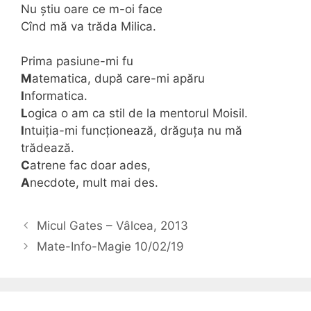
Nu știu oare ce m-oi face
Cînd mă va trăda Milica.
Prima pasiune-mi fu
M
atematica, după care-mi apăru
I
nformatica.
L
ogica o am ca stil de la mentorul Moisil.
I
ntuiția-mi funcționează, drăguța nu mă
trădează.
C
atrene fac doar ades,
A
necdote, mult mai des.
Micul Gates – Vâlcea, 2013
Mate-Info-Magie 10/02/19